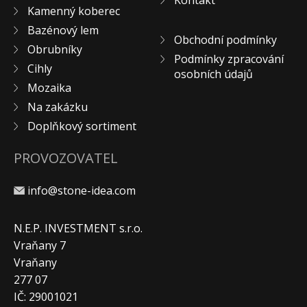
Kontakt
Kamenný koberec
KONTAKT
Bazénový lem
Obchodní podmínky
Obrubníky
Podmínky zpracování
Cihly
osobních údajů
Mozaika
Na zakázku
Doplňkový sortiment
PROVOZOVATEL
info@stone-idea.com
N.E.P. INVESTMENT s.r.o.
Vraňany 7
Vraňany
277 07
IČ: 29001021