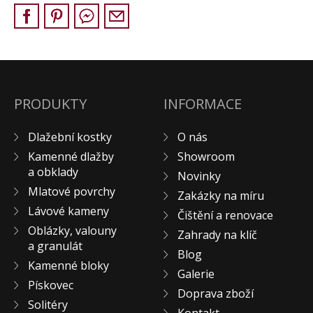
Pískovec
Solitéry
Kamenné bloky
Výrobky z kamene na zakázku
BERA GRAVEL FIX
PRODUKTY
INFORMACE
Creative Floor
Dlažební kostky
O nás
Terazzo
Kamenné dlažby
Showroom
Doplňkový sortiment
a obklady
Novinky
DLAŽEBNÍ KOSTKY
Mlatové povrchy
Zakázky na míru
KAMENNÉ DLAŽBY, OBKLADY
Lávové kameny
Čištění a renovace
MLATOVÉ POVRCHY
Oblázky, valouny
Zahrady na klíč
ZAKÁZKY NA MÍRU
a granulát
Blog
VÝPRODEJ
Kamenné bloky
Galerie
Pískovec
NOVINKY
Doprava zboží
Solitéry
BLOG