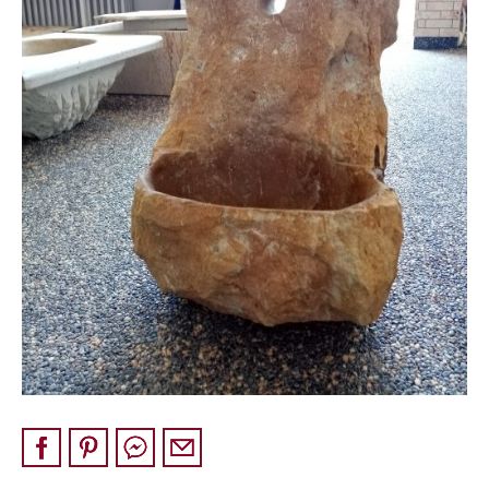
Pískovec
Solitéry
Kamenné bloky
Výrobky z kamene na zakázku
BERA GRAVEL FIX
Creative Floor
Terazzo
Doplňkový sortiment
DLAŽEBNÍ KOSTKY
KAMENNÉ DLAŽBY, OBKLADY
MLATOVÉ POVRCHY
ZAKÁZKY NA MÍRU
VÝPRODEJ
NOVINKY
BLOG