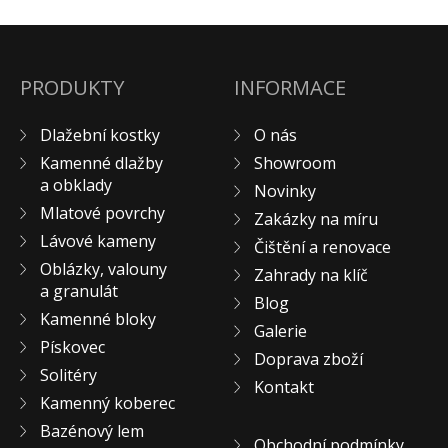
KONTAKT
PRODUKTY
INFORMACE
Dlažební kostky
O nás
Kamenné dlažby
Showroom
a obklady
Novinky
Mlatové povrchy
Zakázky na míru
Lávové kameny
Čištění a renovace
Oblázky, valouny
Zahrady na klíč
a granulát
Blog
Kamenné bloky
Galerie
Pískovec
Doprava zboží
Solitéry
Kontakt
Kamenný koberec
Bazénový lem
Obchodní podmínky