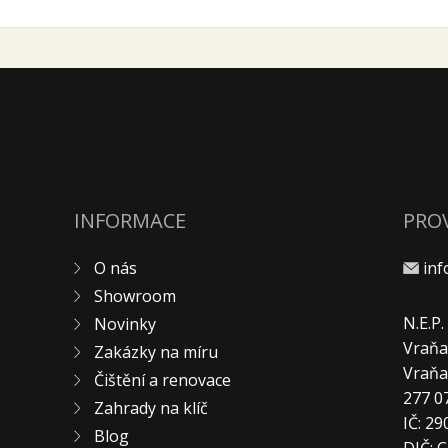
INFORMACE
PRO
O nás
in
Showroom
N.E.P
Novinky
Vraňa
Zakázky na míru
Vraň
Čištění a renovace
277 0
Zahrady na klíč
IČ: 2
Blog