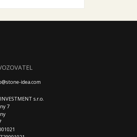
VOZOVATEL
fo@stone-idea.com
. INVESTMENT s.r.o.
ny 7
any
7
9001021