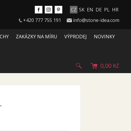
CZ
SK
EN
DE
PL
HR
+420 777 755 191
info@stone-idea.com
CHY
ZAKÁZKY NA MÍRU
VÝPRODEJ
NOVINKY
0,00 Kč
-