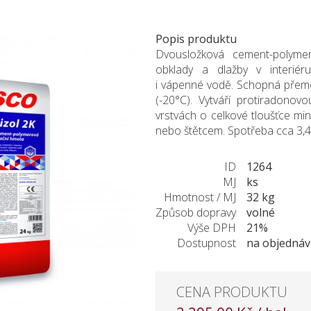
Popis produktu
Dvousložková cement-polyme
obklady a dlažby v interiér
i vápenné vodě. Schopná přemost
(-20°C). Vytváří protiradonov
vrstvách o celkové tloušťce mi
nebo štětcem. Spotřeba cca 3,4 
ID
1264
MJ
ks
Hmotnost / MJ
32 kg
Způsob dopravy
volné
Výše DPH
21%
Dostupnost
na objednáv
CENA PRODUKTU