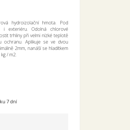
rová hydroizolační hmota. Pod
u i exteriéru. Odolná chlorové
it trhliny při velmi nízké teplotě
ou ochranu. Aplikuje se ve dvou
nimálně 2mm, nanáší se hladítkem
kg / m2.
ku 7 dní