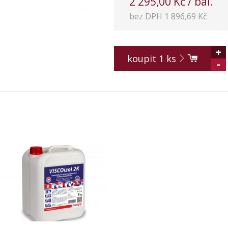
2 295,00 Kč / bal.
bez DPH 1 896,69 Kč
+
koupit
1
ks
-