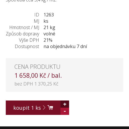
KONTAKT
ID
1263
MJ
ks
Hmotnost / MJ
21 kg
Způsob dopravy
volné
Výše DPH
21%
Dostupnost
na objednávku 7 dní
CENA PRODUKTU
1 658,00 Kč / bal.
bez DPH 1 370,25 Kč
+
koupit
1
ks
-