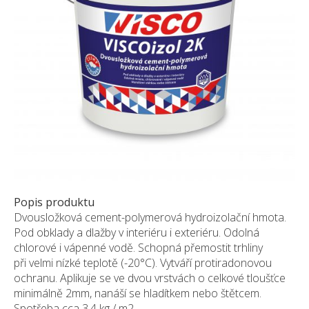
Pískovec
Solitéry
Kamenné bloky
Výrobky z kamene na zakázku
BERA GRAVEL FIX
Creative Floor
Terazzo
Doplňkový sortiment
DLAŽEBNÍ KOSTKY
KAMENNÉ DLAŽBY, OBKLADY
Popis produktu
Dvousložková cement-polymerová hydroizolační hmota.
MLATOVÉ POVRCHY
Pod obklady a dlažby v interiéru i exteriéru. Odolná
ZAKÁZKY NA MÍRU
chlorové i vápenné vodě. Schopná přemostit trhliny
VÝPRODEJ
při velmi nízké teplotě (-20°C). Vytváří protiradonovou
ochranu. Aplikuje se ve dvou vrstvách o celkové tloušťce
NOVINKY
minimálně 2mm, nanáší se hladítkem nebo štětcem.
BLOG
Spotřeba cca 3,4 kg / m2.