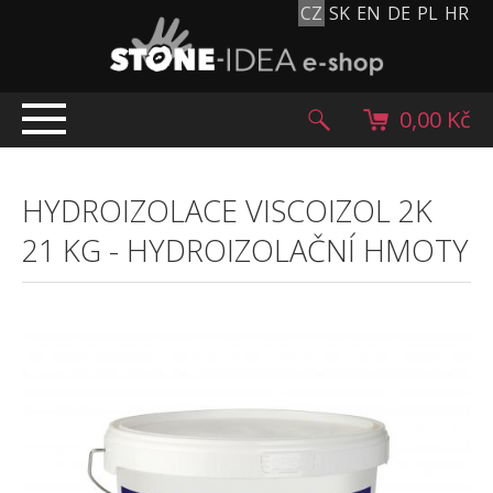
CZ
SK
EN
DE
PL
HR
0,00 Kč
ÚVOD
HYDROIZOLACE VISCOIZOL 2K
TOP NABÍDKA
21 KG
-
HYDROIZOLAČNÍ HMOTY
PRODUKTY
Mlatové povrchy
Dlažební kostky
Historické dlažební kostky
Lávové kameny
Kamenný koberec
Kamenné dlažby a obklady
Oblázky, valouny a granulát