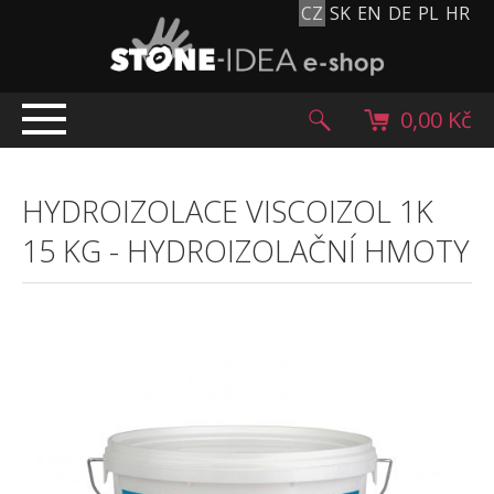
CZ
SK
EN
DE
PL
HR
0,00 Kč
ÚVOD
HYDROIZOLACE VISCOIZOL 1K
TOP NABÍDKA
15 KG
-
HYDROIZOLAČNÍ HMOTY
PRODUKTY
Mlatové povrchy
Dlažební kostky
Historické dlažební kostky
Lávové kameny
Kamenný koberec
Kamenné dlažby a obklady
Oblázky, valouny a granulát