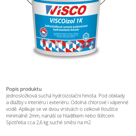
Pískovec
Solitéry
Kamenné bloky
Výrobky z kamene na zakázku
BERA GRAVEL FIX
Creative Floor
Terazzo
Doplňkový sortiment
DLAŽEBNÍ KOSTKY
KAMENNÉ DLAŽBY, OBKLADY
Popis produktu
Jednosložková suchá hydroizolační hmota. Pod obklady
MLATOVÉ POVRCHY
a dlažby v interiéru i exteriéru. Odolná chlorové i vápenné
ZAKÁZKY NA MÍRU
vodě. Aplikuje se ve dvou vrstvách o celkové tloušťce
VÝPRODEJ
minimálně 2mm, nanáší se hladítkem nebo štětcem.
Spotřeba cca 2,6 kg suché směsi na m2.
NOVINKY
BLOG