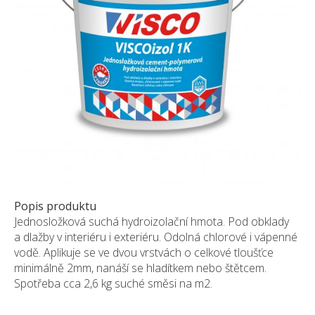
Pískovec
Solitéry
Kamenné bloky
Výrobky z kamene na zakázku
BERA GRAVEL FIX
Creative Floor
Terazzo
Doplňkový sortiment
DLAŽEBNÍ KOSTKY
KAMENNÉ DLAŽBY, OBKLADY
Popis produktu
Jednosložková suchá hydroizolační hmota. Pod obklady
MLATOVÉ POVRCHY
a dlažby v interiéru i exteriéru. Odolná chlorové i vápenné
ZAKÁZKY NA MÍRU
vodě. Aplikuje se ve dvou vrstvách o celkové tloušťce
VÝPRODEJ
minimálně 2mm, nanáší se hladítkem nebo štětcem.
Spotřeba cca 2,6 kg suché směsi na m2.
NOVINKY
BLOG