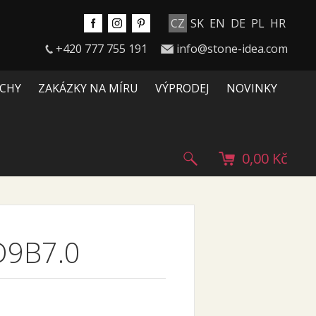
CZ
SK
EN
DE
PL
HR
+420 777 755 191
info@stone-idea.com
CHY
ZAKÁZKY NA MÍRU
VÝPRODEJ
NOVINKY
0,00 Kč
9B7.0