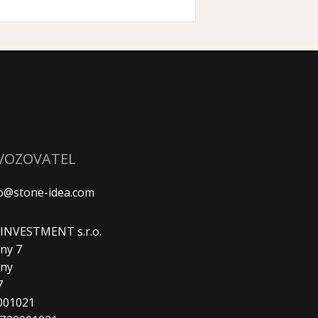
VOZOVATEL
fo@stone-idea.com
. INVESTMENT s.r.o.
ny 7
any
7
9001021