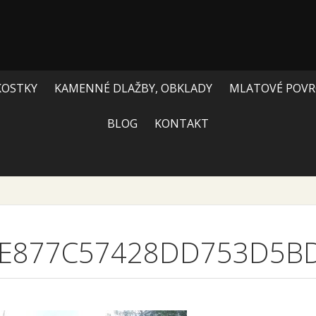
KOSTKY
KAMENNÉ DLAŽBY, OBKLADY
MLATOVÉ POVR
BLOG
KONTAKT
E877C57428DD753D5BD