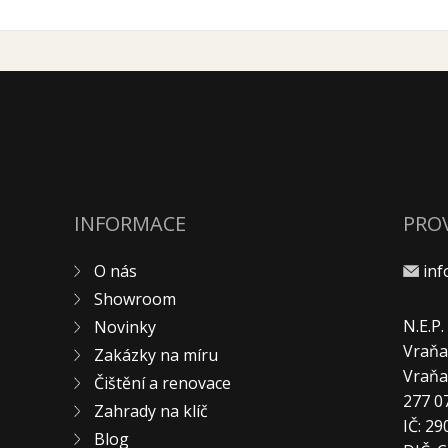
INFORMACE
PRO
O nás
in
Showroom
N.E.P
Novinky
Vraňa
Zakázky na míru
Vraň
Čištění a renovace
277 0
Zahrady na klíč
IČ: 2
Blog