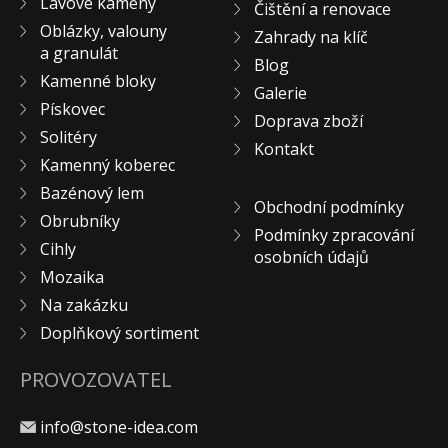
Lávové kameny
Čištění a renovace
KONTAKT
Oblázky, valouny
Zahrady na klíč
a granulát
Blog
Kamenné bloky
Galerie
Pískovec
Doprava zboží
Solitéry
Kontakt
Kamenný koberec
Bazénový lem
Obchodní podmínky
Obrubníky
Podmínky zpracování
Cihly
osobních údajů
Mozaika
Na zakázku
Doplňkový sortiment
PROVOZOVATEL
info@stone-idea.com