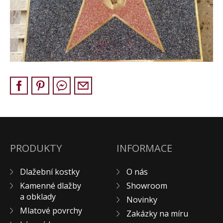
Pískovec
Solitéry
Kamenné bloky
Výrobky z kamene na zakázku
BERA GRAVEL FIX
Creative Floor
Terazzo
Doplňkový sortiment
DLAŽEBNÍ KOSTKY
KAMENNÉ DLAŽBY, OBKLADY
PRODUKTY
INFORMACE
MLATOVÉ POVRCHY
Dlažební kostky
O nás
ZAKÁZKY NA MÍRU
Kamenné dlažby
Showroom
VÝPRODEJ
a obklady
Novinky
NOVINKY
Mlatové povrchy
Zakázky na míru
BLOG