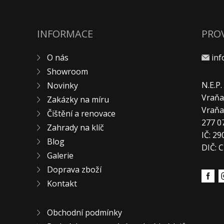
INFORMACE
PRO
O nás
in
Showroom
N.E.P
Novinky
Vraňa
Zakázky na míru
Vraň
Čištění a renovace
277 0
Zahrady na klíč
IČ: 2
Blog
DIČ: 
Galerie
Doprava zboží
Kontakt
Obchodní podmínky