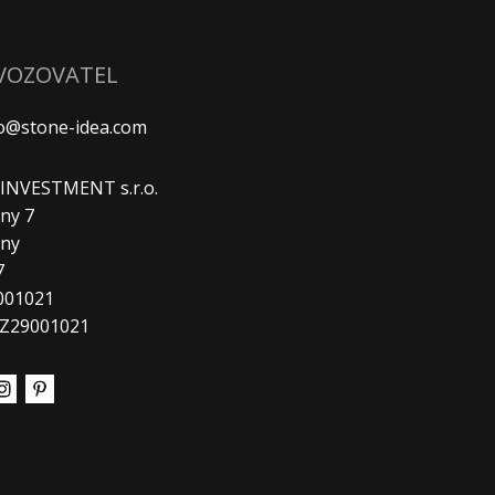
VOZOVATEL
fo@stone-idea.com
. INVESTMENT s.r.o.
ny 7
any
7
9001021
CZ29001021