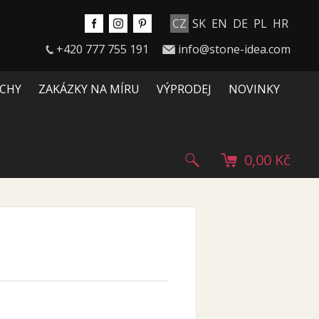
CZ
SK
EN
DE
PL
HR
+420 777 755 191
info@stone-idea.com
CHY
ZAKÁZKY NA MÍRU
VÝPRODEJ
NOVINKY
0,00 Kč