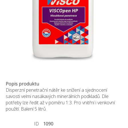
Pískovec
Solitéry
Kamenné bloky
Výrobky z kamene na zakázku
BERA GRAVEL FIX
Creative Floor
Terazzo
Doplňkový sortiment
DLAŽEBNÍ KOSTKY
KAMENNÉ DLAŽBY, OBKLADY
Popis produktu
Disperzní penetrační nátěr ke snížení a sjednocení
MLATOVÉ POVRCHY
savosti velmi nasákavých minerálních podkladů. Dle
ZAKÁZKY NA MÍRU
potřeby lze ředit až v poměru 1:3. Pro vnitřní i venkovní
VÝPRODEJ
použití. Balení 5 litrů.
NOVINKY
ID
1090
BLOG