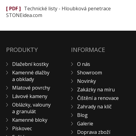
[ PDF ]
Technické listy - Hloubková penetrace
STONEidea.com
PRODUKTY
INFORMACE
Dlažební kostky
O nás
Kamenné dlažby
Showroom
a obklady
Novinky
Mlatové povrchy
Zakázky na míru
Lávové kameny
Čištění a renovace
Oblázky, valouny
Zahrady na klíč
a granulát
Blog
Kamenné bloky
Galerie
Pískovec
Doprava zboží