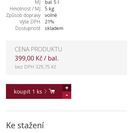
MJ
bal. 5 l
KONTAKT
Hmotnost / MJ
5 kg
Způsob dopravy
volné
Výše DPH
21%
Dostupnost
skladem
CENA PRODUKTU
399,00 Kč / bal.
bez DPH 329,75 Kč
+
koupit
1
ks
-
Ke stažení