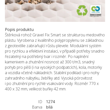
Pískovec
Solitéry
Kamenné bloky
Výrobky z kamene na zakázku
Popis produktu
BERA GRAVEL FIX
Štěrková rohož Gravel Fix Smart se strukturou medového
plástu. Vyrobena z kvalitního polypropylenu se základnou
Creative Floor
z geotextílie zabraňující růstu plevele. Modulární systém
Terazzo
pro rychlou a efektivní instalaci, v případě potřeby snadno
Doplňkový sortiment
řezatelný na potřebný tvar i rozměr. Po naplnění
kamenivem a zhutnění nosnost až 300 t/m3, snadný
DLAŽEBNÍ KOSTKY
pohyb pro pěší (i na vysokých podpatcích), kola, motorky
KAMENNÉ DLAŽBY, OBKLADY
a vozidla včetně nákladních. Stabilní podklad i pro nohy
zahradního nábytku, žebříky atd. Vysoká pórovitost
MLATOVÉ POVRCHY
i po zhutnění pro rychlé vsakování vody. Rozměr 770 x
ZAKÁZKY NA MÍRU
400 x 32 mm, velikost buňky 42 mm.
VÝPRODEJ
NOVINKY
ID
1274
Barva
bílá
BLOG