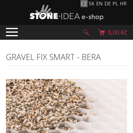
CZ
SK
EN
DE
PL
HR
0,00 Kč
ÚVOD
GRAVEL FIX SMART
-
BERA
TOP NABÍDKA
PRODUKTY
Mlatové povrchy
Dlažební kostky
Historické dlažební kostky
Lávové kameny
Kamenný koberec
Kamenné dlažby a obklady
Oblázky, valouny a granulát