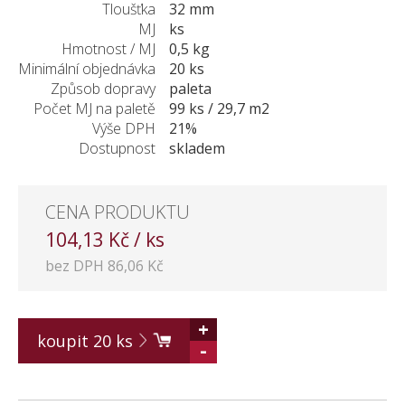
Tloušťka
32 mm
KONTAKT
MJ
ks
Hmotnost / MJ
0,5 kg
Minimální objednávka
20 ks
Způsob dopravy
paleta
Počet MJ na paletě
99 ks / 29,7 m2
Výše DPH
21%
Dostupnost
skladem
CENA PRODUKTU
104,13 Kč / ks
bez DPH 86,06 Kč
+
koupit
20
ks
-