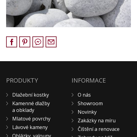
Pískovec
Solitéry
Kamenné bloky
Výrobky z kamene na zakázku
BERA GRAVEL FIX
Creative Floor
Terazzo
Doplňkový sortiment
DLAŽEBNÍ KOSTKY
PRODUKTY
INFORMACE
KAMENNÉ DLAŽBY, OBKLADY
Dlažební kostky
O nás
MLATOVÉ POVRCHY
Kamenné dlažby
Showroom
ZAKÁZKY NA MÍRU
a obklady
Novinky
VÝPRODEJ
Mlatové povrchy
Zakázky na míru
NOVINKY
Lávové kameny
Čištění a renovace
BLOG
Oblázky, valouny