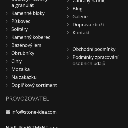
Zahrady na klíč
a granulát
KONTAKT
Blog
Kamenné bloky
Galerie
Pískovec
Doprava zboží
Solitéry
Kontakt
Kamenný koberec
Bazénový lem
Obchodní podmínky
Obrubníky
Podmínky zpracování
Cihly
osobních údajů
Mozaika
Na zakázku
Doplňkový sortiment
PROVOZOVATEL
info@stone-idea.com
N.E.P. INVESTMENT s.r.o.