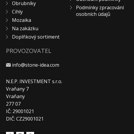
Obrubníky
Podmínky zpracování
Cihly
osobních údajů
Mozaika
Na zakázku
Doplňkový sortiment
PROVOZOVATEL
info@stone-idea.com
N.E.P. INVESTMENT s.r.o.
Vraňany 7
Vraňany
277 07
IČ: 29001021
DIČ: CZ29001021