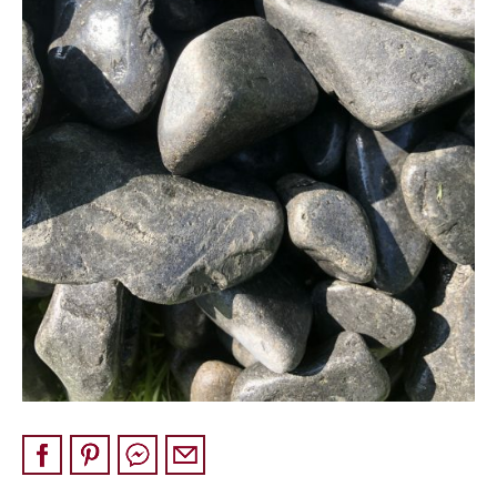
Pískovec
Solitéry
Kamenné bloky
Výrobky z kamene na zakázku
BERA GRAVEL FIX
Creative Floor
Terazzo
Doplňkový sortiment
DLAŽEBNÍ KOSTKY
KAMENNÉ DLAŽBY, OBKLADY
MLATOVÉ POVRCHY
ZAKÁZKY NA MÍRU
VÝPRODEJ
NOVINKY
BLOG