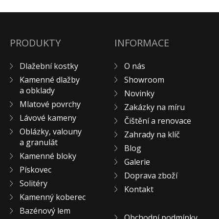
KONTAKT
PRODUKTY
INFORMACE
Dlažební kostky
O nás
Kamenné dlažby
Showroom
a obklady
Novinky
Mlatové povrchy
Zakázky na míru
Lávové kameny
Čištění a renovace
Oblázky, valouny
Zahrady na klíč
a granulát
Blog
Kamenné bloky
Galerie
Pískovec
Doprava zboží
Solitéry
Kontakt
Kamenný koberec
Bazénový lem
Obchodní podmínky