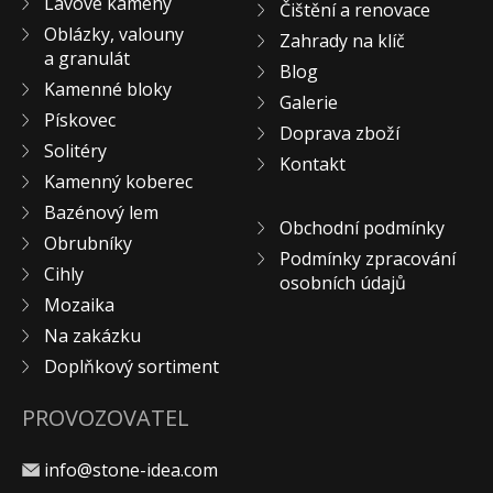
Lávové kameny
Čištění a renovace
KONTAKT
Oblázky, valouny
Zahrady na klíč
a granulát
Blog
Kamenné bloky
Galerie
Pískovec
Doprava zboží
Solitéry
Kontakt
Kamenný koberec
Bazénový lem
Obchodní podmínky
Obrubníky
Podmínky zpracování
Cihly
osobních údajů
Mozaika
Na zakázku
Doplňkový sortiment
PROVOZOVATEL
info@stone-idea.com