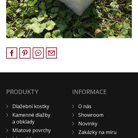
Pískovec
Solitéry
Kamenné bloky
Výrobky z kamene na zakázku
BERA GRAVEL FIX
Creative Floor
Terazzo
Doplňkový sortiment
DLAŽEBNÍ KOSTKY
KAMENNÉ DLAŽBY, OBKLADY
PRODUKTY
INFORMACE
MLATOVÉ POVRCHY
Dlažební kostky
O nás
ZAKÁZKY NA MÍRU
Kamenné dlažby
Showroom
VÝPRODEJ
a obklady
Novinky
NOVINKY
Mlatové povrchy
Zakázky na míru
BLOG