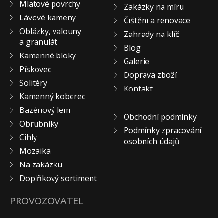
Mlatové povrchy
Zakázky na míru
KONTAKT
Lávové kameny
Čištění a renovace
Oblázky, valouny
Zahrady na klíč
a granulát
Blog
Kamenné bloky
Galerie
Pískovec
Doprava zboží
Solitéry
Kontakt
Kamenný koberec
Bazénový lem
Obchodní podmínky
Obrubníky
Podmínky zpracování
Cihly
osobních údajů
Mozaika
Na zakázku
Doplňkový sortiment
PROVOZOVATEL