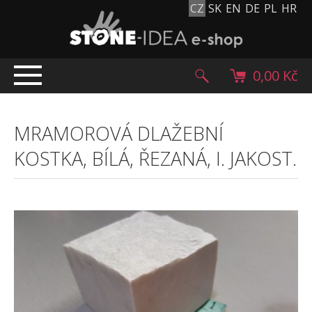
CZ
SK
EN
DE
PL
HR
0,00 Kč
ÚVOD
MRAMOROVÁ DLAŽEBNÍ
TOP NABÍDKA
KOSTKA, BÍLÁ, ŘEZANÁ, I. JAKOST.
PRODUKTY
Mlatové povrchy
Dlažební kostky
Historické dlažební kostky
Lávové kameny
Kamenný koberec
Kamenné dlažby a obklady
Oblázky, valouny a granulát