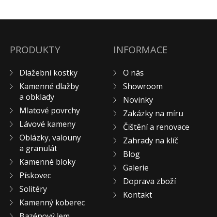
PRODUKTY
INFORMACE
Dlažební kostky
O nás
Kamenné dlažby
Showroom
a obklady
Novinky
Mlatové povrchy
Zakázky na míru
Lávové kameny
Čištění a renovace
Oblázky, valouny
Zahrady na klíč
a granulát
Blog
Kamenné bloky
Galerie
Pískovec
Doprava zboží
Solitéry
Kontakt
Kamenný koberec
Bazénový lem