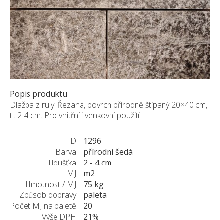
Pískovec
Solitéry
Kamenné bloky
Výrobky z kamene na zakázku
BERA GRAVEL FIX
Creative Floor
Popis produktu
Terazzo
Dlažba z ruly. Řezaná, povrch přírodně štípaný 20×40 cm,
Doplňkový sortiment
tl. 2-4 cm. Pro vnitřní i venkovní použití.
DLAŽEBNÍ KOSTKY
ID
1296
KAMENNÉ DLAŽBY, OBKLADY
Barva
přírodní šedá
MLATOVÉ POVRCHY
Tloušťka
2 - 4 cm
ZAKÁZKY NA MÍRU
MJ
m2
Hmotnost / MJ
75 kg
VÝPRODEJ
Způsob dopravy
paleta
NOVINKY
Počet MJ na paletě
20
BLOG
Výše DPH
21%