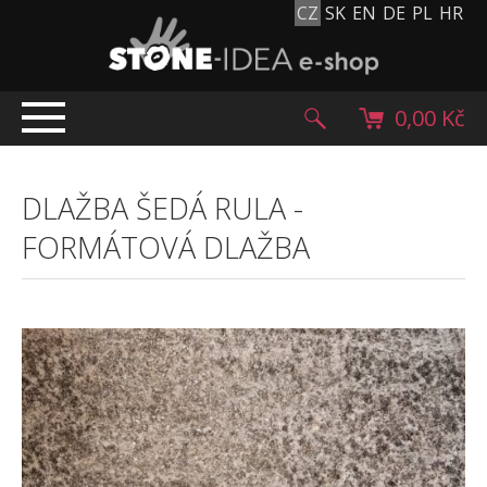
CZ
SK
EN
DE
PL
HR
0,00 Kč
ÚVOD
DLAŽBA ŠEDÁ RULA
-
TOP NABÍDKA
FORMÁTOVÁ DLAŽBA
PRODUKTY
Mlatové povrchy
Dlažební kostky
Historické dlažební kostky
Lávové kameny
Kamenný koberec
Kamenné dlažby a obklady
Oblázky, valouny a granulát