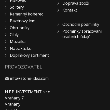
Pískovec
Doprava zboží
KONTAKT
Solitéry
Kontakt
Kamenný koberec
Bazénový lem
Obchodní podmínky
Obrubníky
Podmínky zpracování
Cihly
osobních údajů
Mozaika
Na zakázku
Doplňkový sortiment
PROVOZOVATEL
info@stone-idea.com
N.E.P. INVESTMENT s.r.o.
Vraňany 7
Vraňany