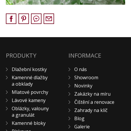
Pískovec
Solitéry
Kamenné bloky
Výrobky z kamene na zakázku
BERA GRAVEL FIX
Creative Floor
PRODUKTY
INFORMACE
Terazzo
Doplňkový sortiment
Dlažební kostky
O nás
DLAŽEBNÍ KOSTKY
Kamenné dlažby
Showroom
a obklady
KAMENNÉ DLAŽBY, OBKLADY
Novinky
Mlatové povrchy
MLATOVÉ POVRCHY
Zakázky na míru
Lávové kameny
Čištění a renovace
ZAKÁZKY NA MÍRU
Oblázky, valouny
Zahrady na klíč
VÝPRODEJ
a granulát
Blog
NOVINKY
Kamenné bloky
Galerie
BLOG