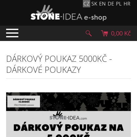
CZ
SK
EN
DE
PL
HR
0,00 Kč
ÚVOD
DÁRKOVÝ POUKAZ 5000KČ
-
TOP NABÍDKA
DÁRKOVÉ POUKAZY
PRODUKTY
Mlatové povrchy
Dlažební kostky
Historické dlažební kostky
Lávové kameny
Kamenný koberec
Kamenné dlažby a obklady
Oblázky, valouny a granulát