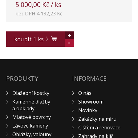
5 000,00 Kč / ks
KONTAKT
bez DPH 4 132,23 Kč
+
koupit
1
ks
-
PRODUKTY
INFORMACE
Dlažební kostky
O nás
Kamenné dlažby
Showroom
a obklady
Novinky
Mlatové povrchy
Zakázky na míru
Lávové kameny
Čištění a renovace
Oblázky, valouny
Zahrady na klíč