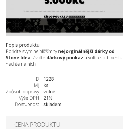
Pískovec
Solitéry
Kamenné bloky
Výrobky z kamene na zakázku
BERA GRAVEL FIX
Popis produktu
Creative Floor
Pořiďte svým nejbližším ty
nejorginálnější dárky od
Terazzo
Stone Idea
. Zvolte
dárkový poukaz
a volbu sortimentu
nechte na nich.
Doplňkový sortiment
DLAŽEBNÍ KOSTKY
ID
1228
KAMENNÉ DLAŽBY, OBKLADY
MJ
ks
Způsob dopravy
volné
MLATOVÉ POVRCHY
Výše DPH
21%
ZAKÁZKY NA MÍRU
Dostupnost
skladem
VÝPRODEJ
NOVINKY
CENA PRODUKTU
BLOG