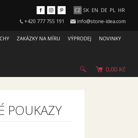
CZ
SK
EN
DE
PL
HR
+420 777 755 191
info@stone-idea.com
CHY
ZAKÁZKY NA MÍRU
VÝPRODEJ
NOVINKY
0,00 Kč
É POUKAZY