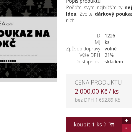
Popis produktu
Pořiďte svým nejbližším ty
ne
Idea
. Zvolte
dárkový pouka
nich.
ID
1226
MJ
ks
Způsob dopravy
volné
Výše DPH
21%
Dostupnost
skladem
CENA PRODUKTU
2 000,00 Kč / ks
bez DPH 1 652,89 Kč
+
koupit
1
ks
-