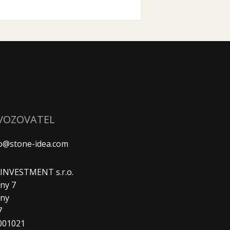
VOZOVATEL
fo@stone-idea.com
. INVESTMENT s.r.o.
ny 7
any
7
9001021