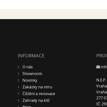
INFORMACE
PRO
O nás
in
Showroom
N.E.P
Novinky
Vraňa
Zakázky na míru
Vraň
Čištění a renovace
277 0
Zahrady na klíč
IČ: 2