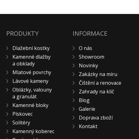
Pískovec
Solitéry
Kamenné bloky
PRODUKTY
INFORMACE
Výrobky z kamene na zakázku
BERA GRAVEL FIX
Dlažební kostky
O nás
Creative Floor
Kamenné dlažby
Showroom
Terazzo
a obklady
Novinky
Doplňkový sortiment
Mlatové povrchy
Zakázky na míru
DLAŽEBNÍ KOSTKY
Lávové kameny
Čištění a renovace
Oblázky, valouny
KAMENNÉ DLAŽBY, OBKLADY
Zahrady na klíč
a granulát
MLATOVÉ POVRCHY
Blog
Kamenné bloky
ZAKÁZKY NA MÍRU
Galerie
Pískovec
Doprava zboží
VÝPRODEJ
Solitéry
Kontakt
NOVINKY
Kamenný koberec
BLOG