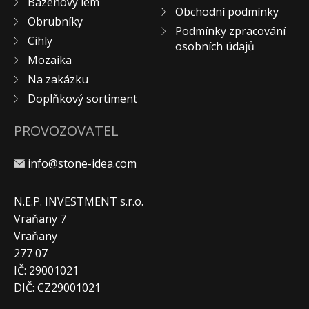
Bazénový lem
Obchodní podmínky
KONTAKT
Obrubníky
Podmínky zpracování
Cihly
osobních údajů
Mozaika
Na zakázku
Doplňkový sortiment
PROVOZOVATEL
info@stone-idea.com
N.E.P. INVESTMENT s.r.o.
Vraňany 7
Vraňany
277 07
IČ: 29001021
DIČ: CZ29001021