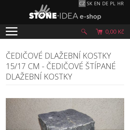
CZ
SK
EN
DE
PL
HR
0,00 Kč
ÚVOD
ČEDIČOVÉ DLAŽEBNÍ KOSTKY
TOP NABÍDKA
15/17 CM
-
ČEDIČOVÉ ŠTÍPANÉ
PRODUKTY
DLAŽEBNÍ KOSTKY
Mlatové povrchy
Dlažební kostky
Historické dlažební kostky
Lávové kameny
Kamenný koberec
Kamenné dlažby a obklady
Oblázky, valouny a granulát