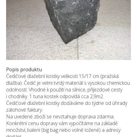
Pískovec
Solitéry
Kamenné bloky
Výrobky z kamene na zakázku
BERA GRAVEL FIX
Creative Floor
Terazzo
Popis produktu
Doplňkový sortiment
Čedičové dlažební kostky velikosti 15/17 cm (pražská
DLAŽEBNÍ KOSTKY
dlažba). Čedič je velmi tvrdý materiál s vysokou chemickou
KAMENNÉ DLAŽBY, OBKLADY
odolností. Vhodné k použití na silnice, příjezdové cesty
i chodníky. 1 tuna kostek odpovídá cca 2,9m2.
MLATOVÉ POVRCHY
Čedičové dlažební kostky dodáváme do týdne od úhrady
ZAKÁZKY NA MÍRU
zálohové faktury.
VÝPRODEJ
Na uvedené zboží se nevztahuje doprava zdarma.
Konkrétní cenu dopravy vám vypočítáme na základě
NOVINKY
množství, balení (big bag nebo volně ložené) a adresy
BLOG
dodání.