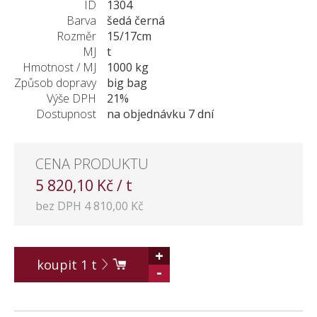
ID
1304
Barva
šedá černá
Rozměr
15/17cm
MJ
t
Hmotnost / MJ
1000 kg
Způsob dopravy
big bag
Výše DPH
21%
Dostupnost
na objednávku 7 dní
CENA PRODUKTU
5 820,10 Kč / t
bez DPH 4 810,00 Kč
+
koupit
1
t
-