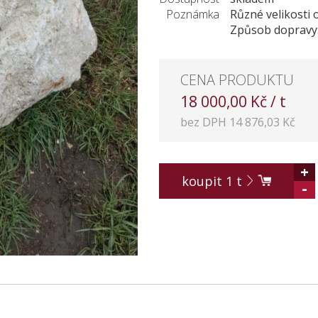
Poznámka
Různé velikosti 
Způsob dopravy: 
CENA PRODUKTU
18 000,00 Kč / t
bez DPH 14 876,03 Kč
+
koupit
1
t
-