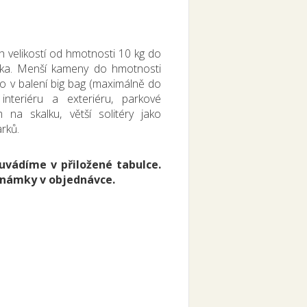
h velikostí od hmotnosti 10 kg do
níka. Menší kameny do hmotnosti
 v balení big bag (maximálně do
nteriéru a exteriéru, parkové
 na skalku, větší solitéry jako
rků.
 uvádíme v přiložené tabulce.
oznámky v objednávce.