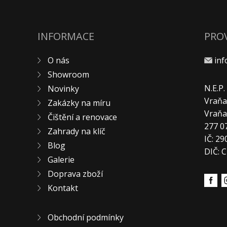
INFORMACE
PRO
O nás
in
Showroom
N.E.P
Novinky
Vraňa
Zakázky na míru
Vraň
Čištění a renovace
277 0
Zahrady na klíč
IČ: 2
Blog
DIČ: 
Galerie
Doprava zboží
Kontakt
Obchodní podmínky