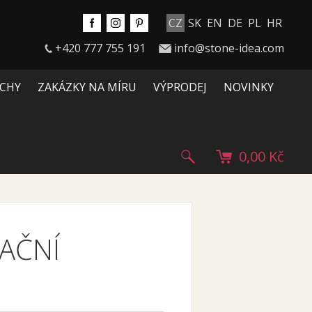
CZ
SK
EN
DE
PL
HR
+420 777 755 191
info@stone-idea.com
CHY
ZAKÁZKY NA MÍRU
VÝPRODEJ
NOVINKY
0,00 Kč
AČNÍ