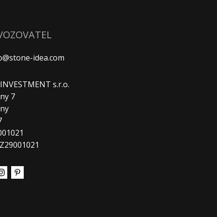
VOZOVATEL
fo@stone-idea.com
. INVESTMENT s.r.o.
ny 7
any
7
9001021
CZ29001021