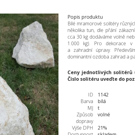
Popis produktu
Bílé mramorové solitéry různýc
několika tun, dle přání zákaz
cca 30 kg dodáváme volně nebo
1.000 kg). Pro dekorace v i
a zahradní úpravy. Především
dominantní ozdoba zahrad a pa
Ceny jednotlivých solitérů
Číslo solitéru uveďte do p
ID
1142
Barva
bílá
MJ
t
Způsob
volné
dopravy
Výše DPH
21%
Dostupnost
skladem