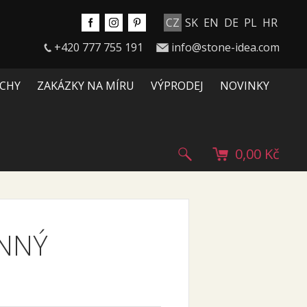
CZ
SK
EN
DE
PL
HR
+420 777 755 191
info@stone-idea.com
CHY
ZAKÁZKY NA MÍRU
VÝPRODEJ
NOVINKY
0,00 Kč
ENNÝ