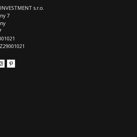
. INVESTMENT s.r.o.
ny 7
any
7
9001021
CZ29001021