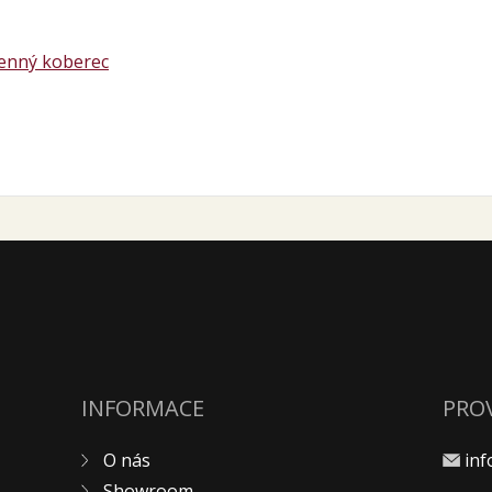
menný koberec
INFORMACE
PRO
O nás
in
Showroom