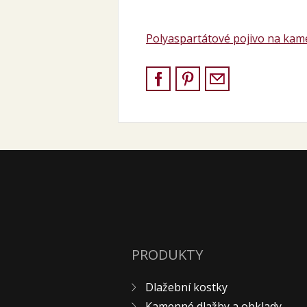
Polyaspartátové pojivo na ka
PRODUKTY
Dlažební kostky
Kamenné dlažby a obklady