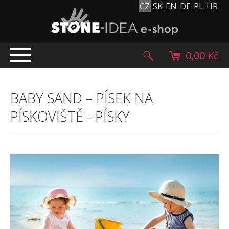
CZ
SK
EN
DE
PL
HR
0,00 Kč
ÚVOD
BABY SAND – PÍSEK NA
TOP NABÍDKA
PÍSKOVIŠTĚ
-
PÍSKY
PRODUKTY
Mlatové povrchy
Dlažební kostky
Historické dlažební kostky
Lávové kameny
Kamenný koberec
Kamenné dlažby a obklady
Oblázky, valouny a granulát