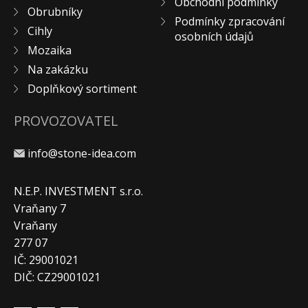
Obchodní podmínky
Obrubníky
Podmínky zpracování
Cihly
osobních údajů
Mozaika
Na zakázku
Doplňkový sortiment
PROVOZOVATEL
info@stone-idea.com
N.E.P. INVESTMENT s.r.o.
Vraňany 7
Vraňany
277 07
IČ: 29001021
DIČ: CZ29001021