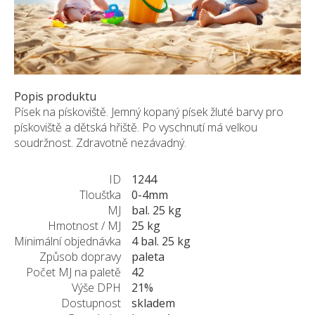
Pískovec
Solitéry
Kamenné bloky
Výrobky z kamene na zakázku
Popis produktu
BERA GRAVEL FIX
Písek na pískoviště. Jemný kopaný písek žluté barvy pro
Creative Floor
pískoviště a dětská hřiště. Po vyschnutí má velkou
Terazzo
soudržnost. Zdravotně nezávadný.
Doplňkový sortiment
ID
1244
DLAŽEBNÍ KOSTKY
Tloušťka
0-4mm
KAMENNÉ DLAŽBY, OBKLADY
MJ
bal. 25 kg
MLATOVÉ POVRCHY
Hmotnost / MJ
25 kg
Minimální objednávka
4 bal. 25 kg
ZAKÁZKY NA MÍRU
Způsob dopravy
paleta
VÝPRODEJ
Počet MJ na paletě
42
Výše DPH
21%
NOVINKY
Dostupnost
skladem
BLOG