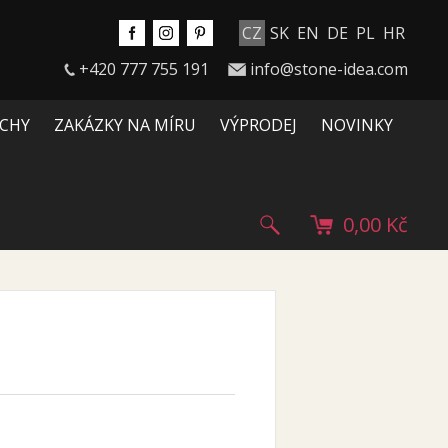
CZ
SK
EN
DE
PL
HR
+420 777 755 191
info@stone-idea.com
CHY
ZAKÁZKY NA MÍRU
VÝPRODEJ
NOVINKY
0,00 Kč