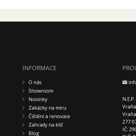
INFORMACE
PRO
O nás
in
Showroom
N.E.P
Novinky
Vraňa
Zakázky na míru
Vraň
Čištění a renovace
277 0
Zahrady na klíč
IČ: 2
Blog