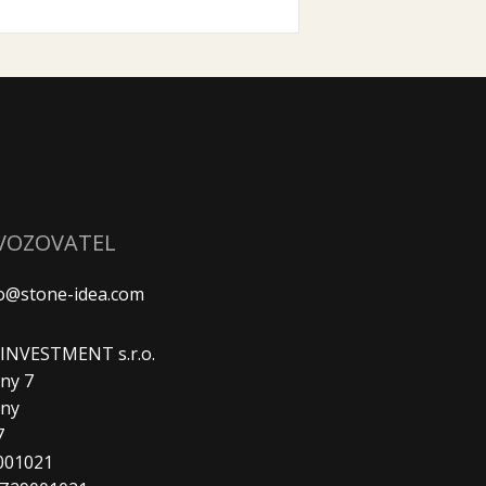
VOZOVATEL
fo@stone-idea.com
. INVESTMENT s.r.o.
ny 7
any
7
9001021