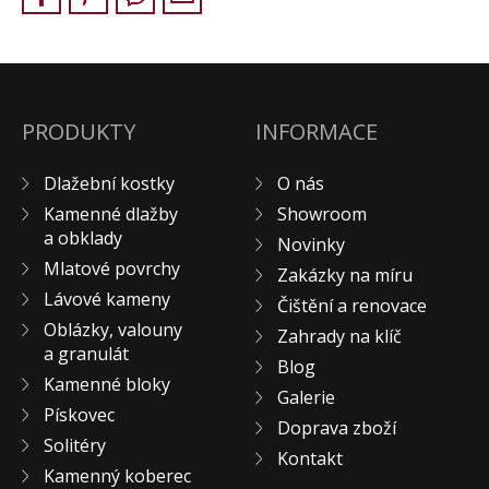
KONTAKT
PRODUKTY
INFORMACE
Dlažební kostky
O nás
Kamenné dlažby
Showroom
a obklady
Novinky
Mlatové povrchy
Zakázky na míru
Lávové kameny
Čištění a renovace
Oblázky, valouny
Zahrady na klíč
a granulát
Blog
Kamenné bloky
Galerie
Pískovec
Doprava zboží
Solitéry
Kontakt
Kamenný koberec