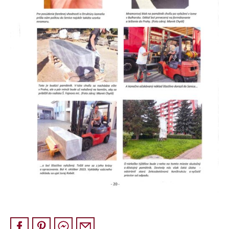
Pískovec
Solitéry
Kamenné bloky
Výrobky z kamene na zakázku
BERA GRAVEL FIX
Creative Floor
Terazzo
Doplňkový sortiment
DLAŽEBNÍ KOSTKY
KAMENNÉ DLAŽBY, OBKLADY
MLATOVÉ POVRCHY
ZAKÁZKY NA MÍRU
VÝPRODEJ
NOVINKY
BLOG