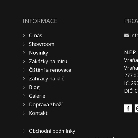
INFORMACE
PRO
O nás
in
Showroom
N.E.P
Novinky
Vraňa
Zakázky na míru
Vraň
Čištění a renovace
277 0
Zahrady na klíč
IČ: 2
Blog
DIČ: 
Galerie
Doprava zboží
Kontakt
Obchodní podmínky