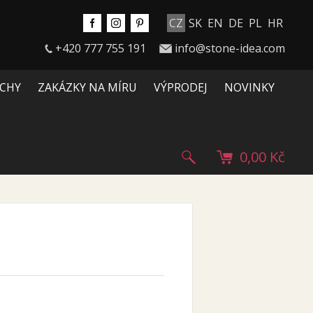
CZ
SK
EN
DE
PL
HR
+420 777 755 191
info@stone-idea.com
CHY
ZAKÁZKY NA MÍRU
VÝPRODEJ
NOVINKY
0,00 Kč