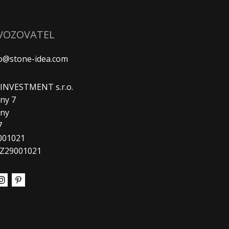
VOZOVATEL
fo@stone-idea.com
. INVESTMENT s.r.o.
ny 7
any
7
9001021
CZ29001021