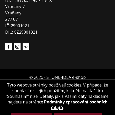
N.E.P. INVESTMENT s.r.o.
Vraňany 7
Vraňany
277 07
IČ: 29001021
DIČ: CZ29001021
© 2026 -
STONE-IDEA e-shop
Tyto webové stránky používají cookies. V případě, že
souhlasíte s jejich použitím, klikněte na tlačítko
"Souhlasím" níže. Detaily, jak s Vašimi daty nakládáme,
najdete na stránce
Podmínky zpracování osobních
údajů
.