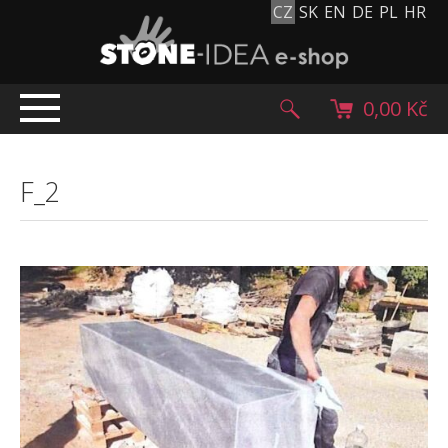
CZ
SK
EN
DE
PL
HR
0,00 Kč
ÚVOD
F_2
TOP NABÍDKA
PRODUKTY
Mlatové povrchy
Dlažební kostky
Historické dlažební kostky
Lávové kameny
Kamenný koberec
Kamenné dlažby a obklady
Oblázky, valouny a granulát