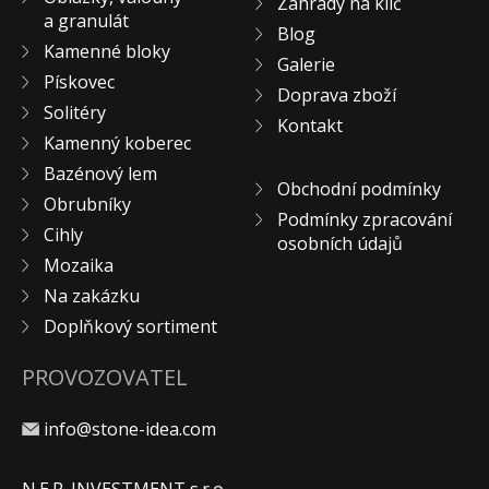
Zahrady na klíč
a granulát
KONTAKT
Blog
Kamenné bloky
Galerie
Pískovec
Doprava zboží
Solitéry
Kontakt
Kamenný koberec
Bazénový lem
Obchodní podmínky
Obrubníky
Podmínky zpracování
Cihly
osobních údajů
Mozaika
Na zakázku
Doplňkový sortiment
PROVOZOVATEL
info@stone-idea.com