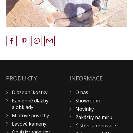
Pískovec
Solitéry
Kamenné bloky
Výrobky z kamene na zakázku
BERA GRAVEL FIX
Creative Floor
Terazzo
Doplňkový sortiment
DLAŽEBNÍ KOSTKY
PRODUKTY
INFORMACE
KAMENNÉ DLAŽBY, OBKLADY
Dlažební kostky
O nás
MLATOVÉ POVRCHY
Kamenné dlažby
Showroom
ZAKÁZKY NA MÍRU
a obklady
Novinky
VÝPRODEJ
Mlatové povrchy
Zakázky na míru
NOVINKY
Lávové kameny
Čištění a renovace
BLOG
Oblázky, valouny