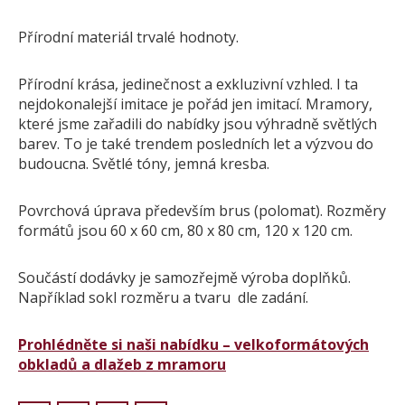
Pískovec
Přírodní materiál trvalé hodnoty.
Solitéry
Kamenné bloky
Přírodní krása, jedinečnost a exkluzivní vzhled. I ta
Výrobky z kamene na zakázku
nejdokonalejší imitace je pořád jen imitací. Mramory,
které jsme zařadili do nabídky jsou výhradně světlých
BERA GRAVEL FIX
barev. To je také trendem posledních let a výzvou do
Creative Floor
budoucna. Světlé tóny, jemná kresba.
Terazzo
Doplňkový sortiment
Povrchová úprava především brus (polomat). Rozměry
formátů jsou 60 x 60 cm, 80 x 80 cm, 120 x 120 cm.
DLAŽEBNÍ KOSTKY
KAMENNÉ DLAŽBY, OBKLADY
Součástí dodávky je samozřejmě výroba doplňků.
MLATOVÉ POVRCHY
Například sokl rozměru a tvaru dle zadání.
ZAKÁZKY NA MÍRU
VÝPRODEJ
Prohlédněte si naši nabídku – velkoformátových
obkladů a dlažeb z mramoru
NOVINKY
BLOG