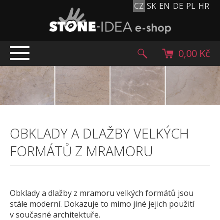
CZ
SK
EN
DE
PL
HR
0,00 Kč
ÚVOD
TOP NABÍDKA
PRODUKTY
Mlatové povrchy
OBKLADY A DLAŽBY VELKÝCH
Dlažební kostky
FORMÁTŮ Z MRAMORU
Historické dlažební kostky
Lávové kameny
Kamenný koberec
Obklady a dlažby z mramoru velkých formátů jsou
Kamenné dlažby a obklady
stále moderní. Dokazuje to mimo jiné jejich použití
v současné architektuře.
Oblázky, valouny a granulát