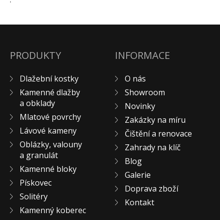
Pískovec
Solitéry
Kamenné bloky
PRODUKTY
Výrobky z kamene na zakázku
INFORMACE
BERA GRAVEL FIX
Dlažební kostky
O nás
Creative Floor
Kamenné dlažby
Showroom
Terazzo
a obklady
Novinky
Doplňkový sortiment
Mlatové povrchy
Zakázky na míru
DLAŽEBNÍ KOSTKY
Lávové kameny
Čištění a renovace
KAMENNÉ DLAŽBY, OBKLADY
Oblázky, valouny
Zahrady na klíč
a granulát
MLATOVÉ POVRCHY
Blog
Kamenné bloky
ZAKÁZKY NA MÍRU
Galerie
Pískovec
VÝPRODEJ
Doprava zboží
Solitéry
NOVINKY
Kontakt
Kamenný koberec
BLOG