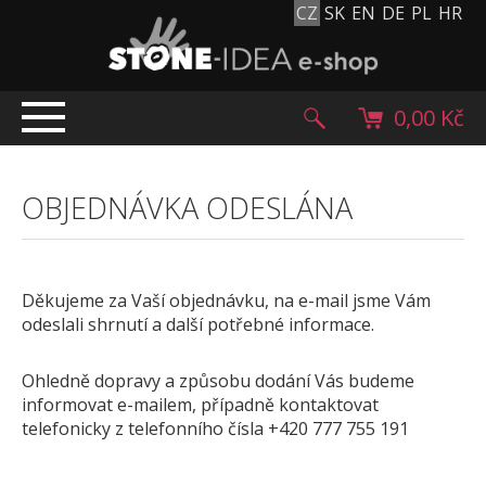
CZ
SK
EN
DE
PL
HR
0,00 Kč
ÚVOD
OBJEDNÁVKA ODESLÁNA
TOP NABÍDKA
PRODUKTY
Mlatové povrchy
Děkujeme za Vaší objednávku, na e-mail jsme Vám
Dlažební kostky
odeslali shrnutí a další potřebné informace.
Historické dlažební kostky
Lávové kameny
Ohledně dopravy a způsobu dodání Vás budeme
informovat e-mailem, případně kontaktovat
Kamenný koberec
telefonicky z telefonního čísla +420 777 755 191
Kamenné dlažby a obklady
Oblázky, valouny a granulát
.