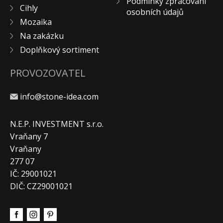
Podmínky zpracování
Cihly
KONTAKT
osobních údajů
Mozaika
Na zakázku
Doplňkový sortiment
PROVOZOVATEL
info@stone-idea.com
N.E.P. INVESTMENT s.r.o.
Vraňany 7
Vraňany
277 07
IČ: 29001021
DIČ: CZ29001021