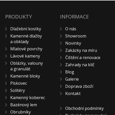
Pískovec
Solitéry
PRODUKTY
INFORMACE
Kamenné bloky
Výrobky z kamene na zakázku
Dlažební kostky
O nás
BERA GRAVEL FIX
Kamenné dlažby
Showroom
a obklady
Novinky
Creative Floor
Mlatové povrchy
Zakázky na míru
Terazzo
Lávové kameny
Čištění a renovace
Doplňkový sortiment
Oblázky, valouny
Zahrady na klíč
DLAŽEBNÍ KOSTKY
a granulát
Blog
KAMENNÉ DLAŽBY, OBKLADY
Kamenné bloky
Galerie
MLATOVÉ POVRCHY
Pískovec
Doprava zboží
ZAKÁZKY NA MÍRU
Solitéry
Kontakt
VÝPRODEJ
Kamenný koberec
Bazénový lem
NOVINKY
Obchodní podmínky
Obrubníky
BLOG