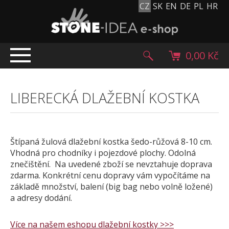
CZ
SK
EN
DE
PL
HR
0,00 Kč
ÚVOD
LIBERECKÁ DLAŽEBNÍ KOSTKA
TOP NABÍDKA
PRODUKTY
Mlatové povrchy
Štípaná žulová dlažební kostka šedo-růžová 8-10 cm.
Dlažební kostky
Vhodná pro chodníky i pojezdové plochy. Odolná
Historické dlažební kostky
znečištění. Na uvedené zboží se nevztahuje doprava
zdarma. Konkrétní cenu dopravy vám vypočítáme na
Lávové kameny
základě množství, balení (big bag nebo volně ložené)
Kamenný koberec
a adresy dodání.
Kamenné dlažby a obklady
Oblázky, valouny a granulát
Více na našem eshopu dlažební kostky >>>