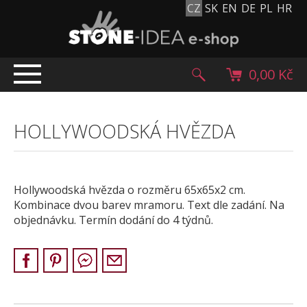
CZ
SK
EN
DE
PL
HR
0,00 Kč
ÚVOD
HOLLYWOODSKÁ HVĚZDA
TOP NABÍDKA
PRODUKTY
Mlatové povrchy
Hollywoodská hvězda o rozměru 65x65x2 cm.
Dlažební kostky
Kombinace dvou barev mramoru. Text dle zadání. Na
Historické dlažební kostky
objednávku. Termín dodání do 4 týdnů.
Lávové kameny
Kamenný koberec
Kamenné dlažby a obklady
Oblázky, valouny a granulát