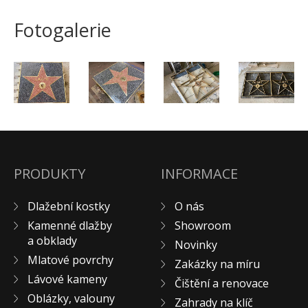
Pískovec
Fotogalerie
Solitéry
Kamenné bloky
Výrobky z kamene na zakázku
BERA GRAVEL FIX
Creative Floor
Terazzo
Doplňkový sortiment
PRODUKTY
INFORMACE
DLAŽEBNÍ KOSTKY
KAMENNÉ DLAŽBY, OBKLADY
Dlažební kostky
O nás
MLATOVÉ POVRCHY
Kamenné dlažby
Showroom
ZAKÁZKY NA MÍRU
a obklady
Novinky
Mlatové povrchy
VÝPRODEJ
Zakázky na míru
Lávové kameny
NOVINKY
Čištění a renovace
Oblázky, valouny
BLOG
Zahrady na klíč