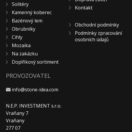
Solitéry
KONTAKT
Kontakt
Kamenný koberec
Bazénový lem
Obchodní podmínky
Obrubníky
Podmínky zpracování
Cihly
osobních údajů
Mozaika
Na zakázku
Doplňkový sortiment
PROVOZOVATEL
info@stone-idea.com
N.E.P. INVESTMENT s.r.o.
Vraňany 7
Vraňany
277 07