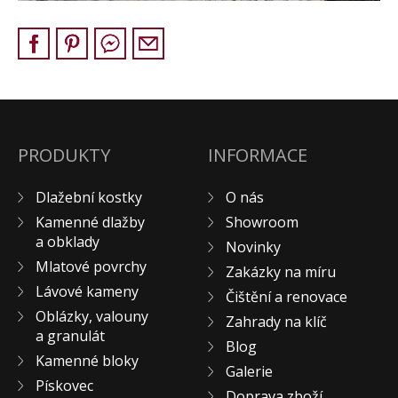
Pískovec
Solitéry
Kamenné bloky
Výrobky z kamene na zakázku
BERA GRAVEL FIX
Creative Floor
PRODUKTY
INFORMACE
Terazzo
Dlažební kostky
O nás
Doplňkový sortiment
Kamenné dlažby
Showroom
DLAŽEBNÍ KOSTKY
a obklady
Novinky
KAMENNÉ DLAŽBY, OBKLADY
Mlatové povrchy
Zakázky na míru
MLATOVÉ POVRCHY
Lávové kameny
Čištění a renovace
ZAKÁZKY NA MÍRU
Oblázky, valouny
Zahrady na klíč
a granulát
VÝPRODEJ
Blog
Kamenné bloky
NOVINKY
Galerie
Pískovec
BLOG
Doprava zboží