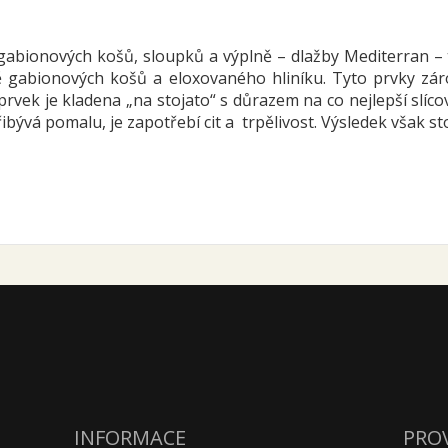
gabionových košů, sloupků a výplně – dlažby Mediterran – t
 gabionových košů a eloxovaného hliníku. Tyto prvky zá
prvek je kladena „na stojato“ s důrazem na co nejlepší slíco
bývá pomalu, je zapotřebí cit a trpělivost. Výsledek však stoj
INFORMACE
PRO