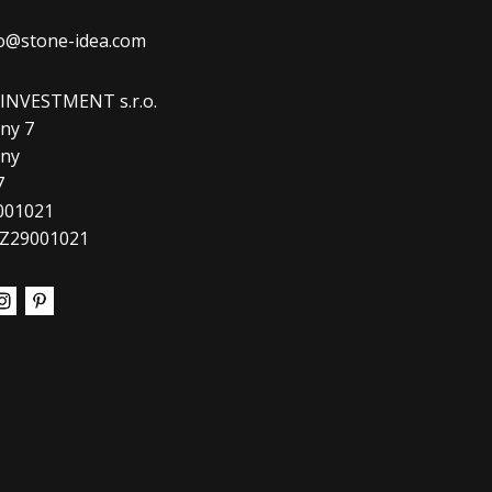
fo@stone-idea.com
. INVESTMENT s.r.o.
ny 7
any
7
9001021
CZ29001021