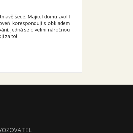
mavě šedé. Majitel domu zvolil
roveň korespondují s obkladem
vání. Jedná se o velmi náročnou
í za to!
VOZOVATEL