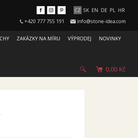
CZ
SK
EN
DE
PL
HR
+420 777 755 191
info@stone-idea.com
CHY
ZAKÁZKY NA MÍRU
VÝPRODEJ
NOVINKY
0,00 Kč
A