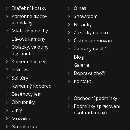
KONTAKT
Dlažební kostky
O nás
Kamenné dlažby
Showroom
a obklady
Novinky
Mlatové povrchy
Zakázky na míru
Lávové kameny
Čištění a renovace
Oblázky, valouny
Zahrady na klíč
a granulát
Blog
Kamenné bloky
Galerie
Pískovec
Doprava zboží
Solitéry
Kontakt
Kamenný koberec
Bazénový lem
Obchodní podmínky
Obrubníky
Podmínky zpracování
Cihly
osobních údajů
Mozaika
Na zakázku