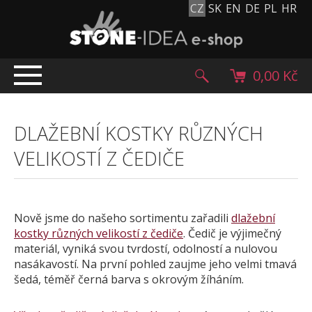
CZ
SK
EN
DE
PL
HR
0,00 Kč
ÚVOD
DLAŽEBNÍ KOSTKY RŮZNÝCH
TOP NABÍDKA
VELIKOSTÍ Z ČEDIČE
PRODUKTY
Mlatové povrchy
Dlažební kostky
Nově jsme do našeho sortimentu zařadili
dlažební
Historické dlažební kostky
kostky různých velikostí z čediče
. Čedič je výjimečný
Lávové kameny
materiál, vyniká svou tvrdostí, odolností a nulovou
Kamenný koberec
nasákavostí. Na první pohled zaujme jeho velmi tmavá
šedá, téměř černá barva s okrovým žíháním.
Kamenné dlažby a obklady
Oblázky, valouny a granulát