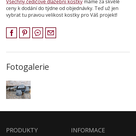
Všechny čedičové dlažební kostky
máme za skvělé
Pískovec
ceny k dodání do týdne od objednávky. Teď už jen
vybrat tu pravou velikost kostky pro Váš projekt!
Solitéry
Kamenné bloky
Výrobky z kamene na zakázku
BERA GRAVEL FIX
Creative Floor
Terazzo
Fotogalerie
Doplňkový sortiment
DLAŽEBNÍ KOSTKY
KAMENNÉ DLAŽBY, OBKLADY
MLATOVÉ POVRCHY
ZAKÁZKY NA MÍRU
VÝPRODEJ
NOVINKY
PRODUKTY
INFORMACE
BLOG