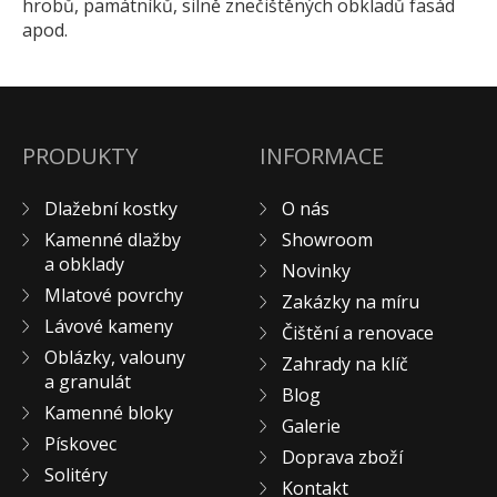
hrobů, památníků, silně znečištěných obkladů fasád
Pískovec
apod.
Solitéry
Kamenné bloky
Výrobky z kamene na zakázku
PRODUKTY
INFORMACE
BERA GRAVEL FIX
Creative Floor
Dlažební kostky
O nás
Terazzo
Kamenné dlažby
Showroom
Doplňkový sortiment
a obklady
Novinky
DLAŽEBNÍ KOSTKY
Mlatové povrchy
Zakázky na míru
KAMENNÉ DLAŽBY, OBKLADY
Lávové kameny
Čištění a renovace
MLATOVÉ POVRCHY
Oblázky, valouny
Zahrady na klíč
a granulát
ZAKÁZKY NA MÍRU
Blog
Kamenné bloky
VÝPRODEJ
Galerie
Pískovec
NOVINKY
Doprava zboží
Solitéry
BLOG
Kontakt