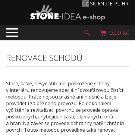
CZ
SK
EN
DE
PL
HR
0,00 Kč
ÚVOD
RENOVACE SCHODŮ
TOP NABÍDKA
PRODUKTY
Mlatové povrchy
Staré, zašlé, nevyčistitelné, poškozené schody
Dlažební kostky
v interiéru renovujeme speciální dvoufázovou čistící
Historické dlažební kostky
metodou. Práce nejsou prašné ani hlučné a lze je
provádět i za běžného provozu. Po dokonalém
Lávové kameny
vyčištění a revitalizaci povrchu se provede oprava
Kamenný koberec
poškozených, chybějících částí, olámaných rohů
Kamenné dlažby a obklady
a hran. Na závěr se provede ochranný nátěr chránící
povrch. Touto metodou provádíme také renovaci
Oblázky, valouny a granulát