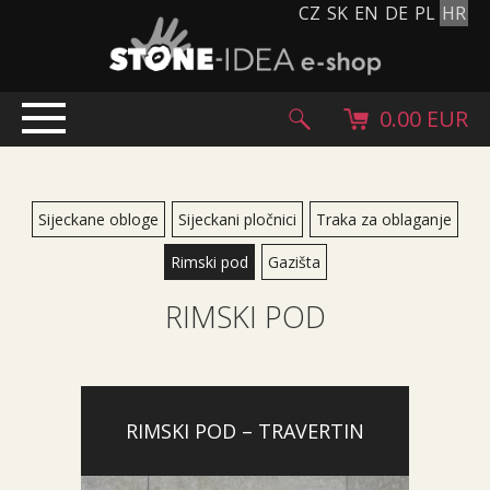
CZ
SK
EN
DE
PL
HR
0.00 EUR
UVODENJE
PROIZVODI
Sijeckane obloge
Sijeckani pločnici
Traka za oblaganje
Kameni tepih
Rimski pod
Gazišta
Kameni pločnici i pločice
RIMSKI POD
Oblutci, gromada i granulat
Dodatni asortiman
Kameni proizvodi
Kameni blokovi
RIMSKI POD – TRAVERTIN
Creative Floor
Terazzo