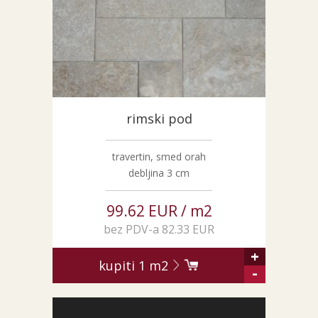
NARUDŽBE PO MJERI
O NAMA
NOVI PROIZVODI
SHOWROOM
BLOG
rimski pod
KONTAKTI
travertin, smed orah
debljina 3 cm
99.62 EUR / m2
bez PDV-a 82.33 EUR
+
kupiti
1
m2
-