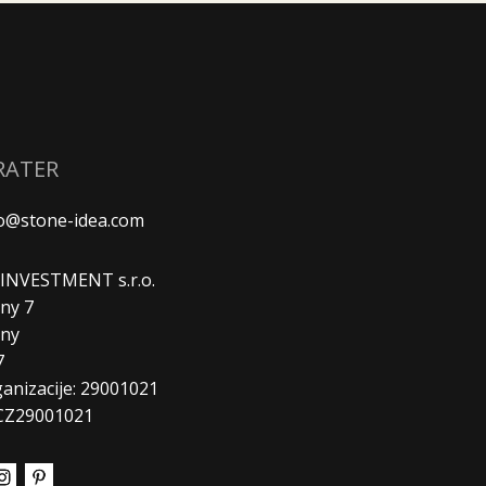
RATER
fo@stone-idea.com
. INVESTMENT s.r.o.
ny 7
any
7
ganizacije: 29001021
CZ29001021