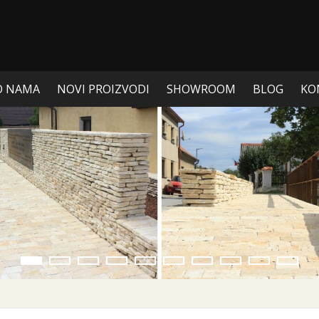
O NAMA
NOVI PROIZVODI
SHOWROOM
BLOG
KO
1
2
3
4
5
6
7
8
9
10