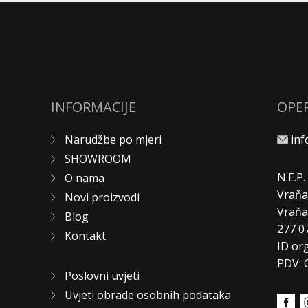
INFORMACIJE
OPE
Narudžbe po mjeri
in
SHOWROOM
N.E.P
O nama
Vraňa
Novi proizvodi
Vraň
Blog
277 0
Kontakt
ID or
PDV: 
Poslovni uvjeti
Uvjeti obrade osobnih podataka