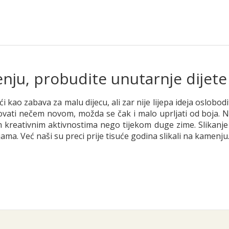
enju, probudite unutarnje dijete
kao zabava za malu dijecu, ali zar nije lijepa ideja oslobodi
dovati nečem novom, možda se čak i malo uprljati od boja.
 kreativnim aktivnostima nego tijekom duge zime. Slikanje 
ma. Već naši su preci prije tisuće godina slikali na kamenju.