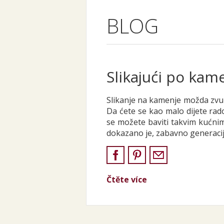
BLOG
Slikajući po kam
Slikanje na kamenje možda zvući 
Da ćete se kao malo dijete ra
se možete baviti takvim kućnim
dokazano je, zabavno generacija
Čtěte více