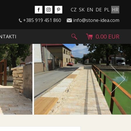
CZ
SK
EN
DE
PL
HR
+385 919 451 860
info@stone-idea.com
0.00 EUR
NTAKTI
Next