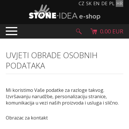
CZ
SK
EN
DE
PL
HR
0.00 EUR
UVODENJE
UVJETI OBRADE OSOBNIH
PROIZVODI
PODATAKA
Kameni tepih
Kameni pločnici i pločice
Oblutci, gromada i granulat
Mi koristimo Vaše podatke za razloge takvog.
Dodatni asortiman
Izvršavanju narudžbe, personalizaciju stranice,
Kameni proizvodi
komunikacija u vezi naših proizvoda i usluga i slično.
Kameni blokovi
Creative Floor
Obrazac za kontakt
Terazzo