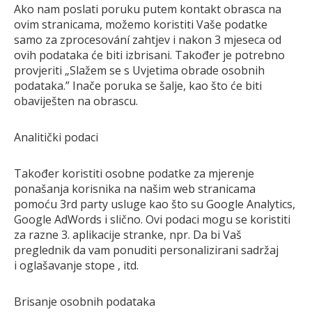
Ako nam poslati poruku putem kontakt obrasca na
NARUDŽBE PO MJERI
ovim stranicama, možemo koristiti Vaše podatke
O NAMA
samo za zprocesování zahtjev i nakon 3 mjeseca od
ovih podataka će biti izbrisani. Također je potrebno
NOVI PROIZVODI
provjeriti „Slažem se s Uvjetima obrade osobnih
SHOWROOM
podataka.” Inače poruka se šalje, kao što će biti
BLOG
obaviješten na obrascu.
KONTAKTI
Analitički podaci
Također koristiti osobne podatke za mjerenje
ponašanja korisnika na našim web stranicama
pomoću 3rd party usluge kao što su Google Analytics,
Google AdWords i slično. Ovi podaci mogu se koristiti
za razne 3. aplikacije stranke, npr. Da bi Vaš
preglednik da vam ponuditi personalizirani sadržaj
i oglašavanje stope , itd.
Brisanje osobnih podataka