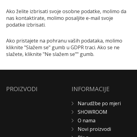
Ako želite izbrisati svoje osobne podatke, molimo da
nas kontaktirate, molimo posaljite e-mail svoje
podatke izbrisati.
Ako pristajete na pohranu vaših podataka, molimo
kliknite "Slažem se" gumb u GDPR traci. Ako se ne
slažete, kliknite "Ne slažem se"" gumb.
PROIZVODI
INFORMACIJE
Narudžbe po mjeri
SHOWROOM
O nama
Novi proizvodi