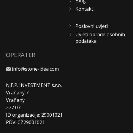
Blog
Kontakt
Poslovni uvjeti
Uvjeti obrade osobnih
podataka
OPERATER
info@stone-idea.com
N.E.P. INVESTMENT s.r.o.
Vraňany 7
Vraňany
277 07
ID organizacije: 29001021
PDV: CZ29001021