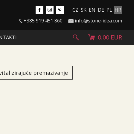
CZ
SK
EN
DE
PL
HR
+385 919 451 860
info@stone-idea.com
0.00 EUR
NTAKTI
vitalizirajuće premazivanje