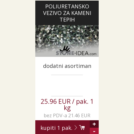
POLIURETANSKO
VEZIVO ZA KAMENI
TEPIH
dodatni asortiman
25.96 EUR / pak. 1
kg
bez PDV-a 21.46 EUR
+
kupiti
1
pak.
-