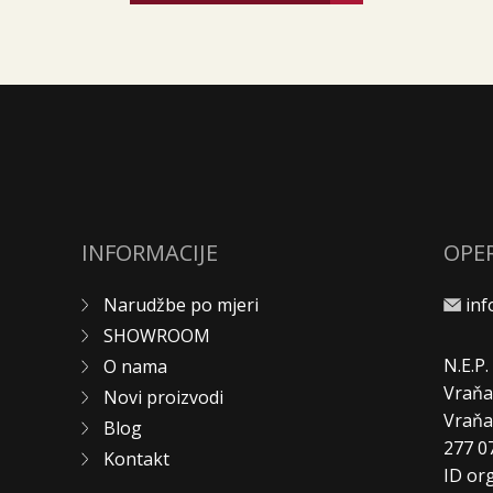
INFORMACIJE
OPE
Narudžbe po mjeri
in
SHOWROOM
N.E.P
O nama
Vraňa
Novi proizvodi
Vraň
Blog
277 0
Kontakt
ID or