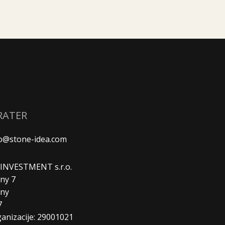
RATER
fo@stone-idea.com
. INVESTMENT s.r.o.
ny 7
any
7
ganizacije: 29001021