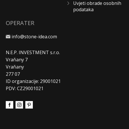
Uvjeti obrade osobnih
podataka
OPERATER
info@stone-idea.com
N.E.P. INVESTMENT s.r.o.
Vraňany 7
Vraňany
277 07
ID organizacije: 29001021
PDV: CZ29001021