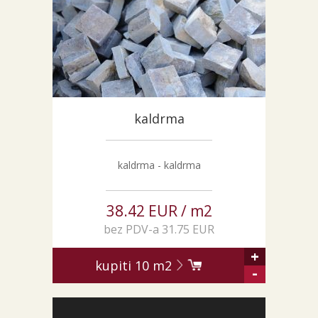
NARUDŽBE PO MJERI
O NAMA
NOVI PROIZVODI
SHOWROOM
BLOG
kaldrma
KONTAKTI
kaldrma - kaldrma
38.42 EUR / m2
bez PDV-a 31.75 EUR
+
kupiti
10
m2
-