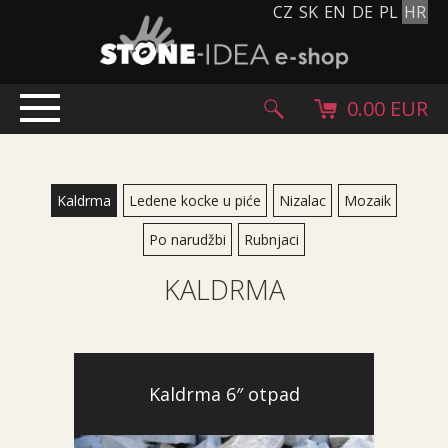
CZ
SK
EN
DE
PL
HR
0.00 EUR
UVODENJE
PROIZVODI
Kaldrma
Ledene kocke u piće
Nizalac
Mozaik
Kameni tepih
Po narudžbi
Rubnjaci
Kameni pločnici i pločice
KALDRMA
Oblutci, gromada i granulat
Dodatni asortiman
Kameni proizvodi
Kameni blokovi
Kaldrma 6″ otpad
Creative Floor
Terazzo