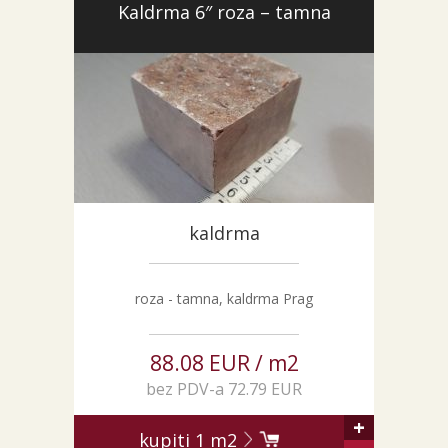
Kaldrma 6″ roza – tamna
kaldrma
roza - tamna, kaldrma Prag
88.08 EUR / m2
bez PDV-a 72.79 EUR
+
kupiti
1
m2