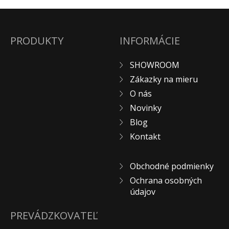
ZÁKAZKY NA MIERU
O NÁS
PRODUKTY
INFORMÁCIE
NOVINKY
SHOWROOM
SHOWROOM
KONTAKT
Zákazky na mieru
O nás
Novinky
Blog
Kontakt
Obchodné podmienky
Ochrana osobných
údajov
PREVÁDZKOVATEĽ