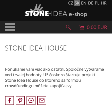
CZ
SK
EN
DE
PL
HR
0.00 EUR
ÚVOD
STONE IDEA HOUSE
PRODUKTY
Kamenný koberec
Kamenné dlažby a obklady
Ponúkame vám viac ako ostatní. Spoločne vytvárame
Ohrúhliaky, kamienky, granulát
veci trvalej hodnoty. Už čoskoro štartuje projekt
Doplnkový sortiment
Stone Idea House do ktorého sa formou
crowdfundingu môžete zapojiť aj vy.
Výrobky z kameňa
Kamenné bloky
Creative Floor
Terazzo