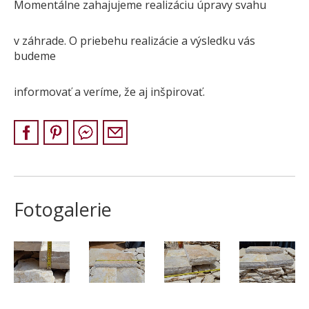
Momentálne zahajujeme realizáciu úpravy svahu
ZÁKAZKY NA MIERU
O NÁS
v záhrade. O priebehu realizácie a výsledku vás
NOVINKY
budeme
SHOWROOM
informovať a veríme, že aj inšpirovať.
KONTAKT
Fotogalerie