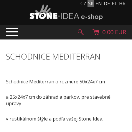
CZ
SK
EN
DE
PL
HR
0.00 EUR
ÚVOD
SCHODNICE MEDITERRAN
PRODUKTY
Kamenný koberec
Kamenné dlažby a obklady
Schodnice Mediterran o rozmere 50x24x7 cm
Ohrúhliaky, kamienky, granulát
Doplnkový sortiment
a 25x24x7 cm do záhrad a parkov, pre stavebné
Výrobky z kameňa
úpravy
Kamenné bloky
v rustikálnom štýle a podľa vašej Stone Idea.
Creative Floor
Terazzo