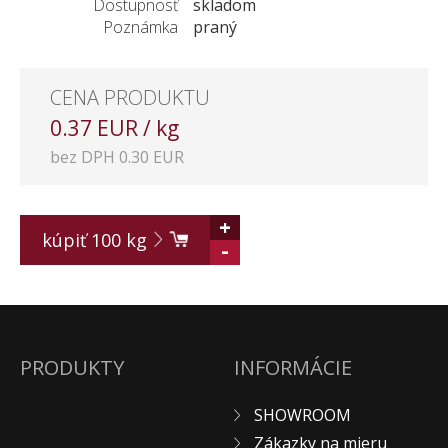
Dostupnosť
skladom
Poznámka
praný
CENA PRODUKTU
0.37 EUR / kg
bez DPH 0.30 EUR
+
kúpiť
100
kg
-
PRODUKTY
INFORMÁCIE
SHOWROOM
Zákazky na mieru