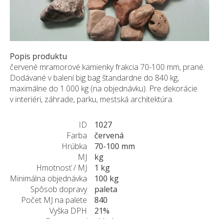
ZÁKAZKY NA MIERU
O NÁS
NOVINKY
SHOWROOM
Popis produktu
červené mramorové kamienky frakcia 70-100 mm, prané.
KONTAKT
Dodávané v balení big bag štandardne do 840 kg,
maximálne do 1.000 kg (na objednávku). Pre dekorácie
v interiéri, záhrade, parku, mestská architektúra.
ID
1027
Farba
červená
Hrúbka
70-100 mm
MJ
kg
Hmotnosť / MJ
1 kg
Minimálna objednávka
100 kg
Spôsob dopravy
paleta
Počet MJ na palete
840
Vyška DPH
21%