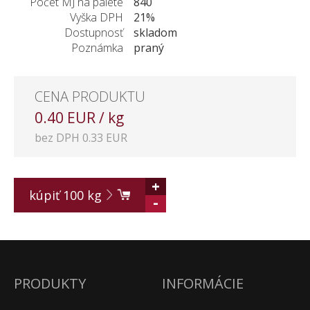
Počet MJ na palete
840
Vyška DPH
21%
Dostupnosť
skladom
Poznámka
praný
CENA PRODUKTU
0.40 EUR / kg
bez DPH 0.33 EUR
+
kúpiť
100
kg
-
PRODUKTY
INFORMÁCIE