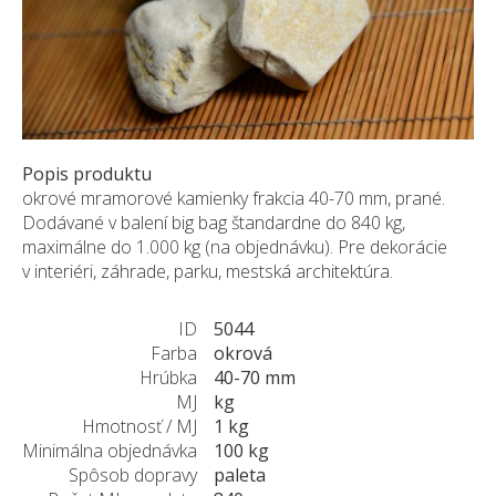
ZÁKAZKY NA MIERU
O NÁS
NOVINKY
SHOWROOM
KONTAKT
Popis produktu
okrové mramorové kamienky frakcia 40-70 mm, prané.
Dodávané v balení big bag štandardne do 840 kg,
maximálne do 1.000 kg (na objednávku). Pre dekorácie
v interiéri, záhrade, parku, mestská architektúra.
ID
5044
Farba
okrová
Hrúbka
40-70 mm
MJ
kg
Hmotnosť / MJ
1 kg
Minimálna objednávka
100 kg
Spôsob dopravy
paleta