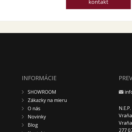
kontakt
INFORMÁCIE
PRE
SHOWROOM
in
Zákazky na mieru
N.E.P
O nás
Vraňa
Novinky
Vraň
Blog
277 0