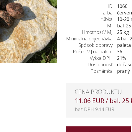
ID
1060
Farba
červe
Hrúbka
10-20
MJ
bal. 25
Hmotnosť / MJ
25 kg
Minimálna objednávka
4 bal. 
Spôsob dopravy
paleta
Počet MJ na palete
36
Vyška DPH
21%
Dostupnosť
dočas
Poznámka
praný
CENA PRODUKTU
11.06 EUR / bal. 25 
bez DPH 9.14 EUR