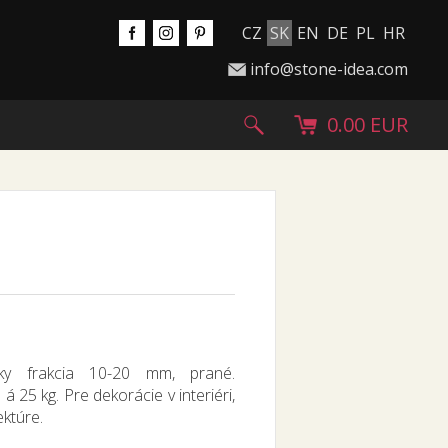
CZ
SK
EN
DE
PL
HR
info@stone-idea.com
0.00 EUR
ky frakcia 10-20 mm, prané.
á 25 kg. Pre dekorácie v interiéri,
ektúre.