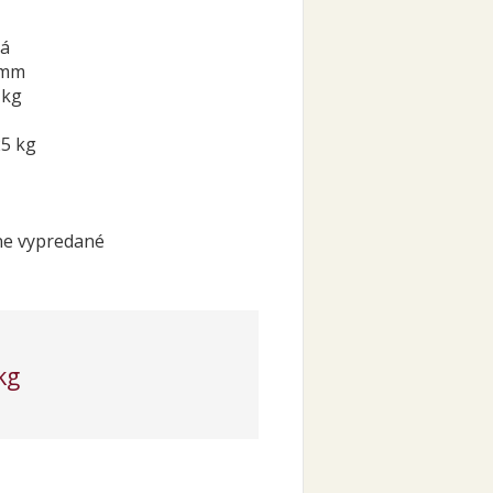
ná
 mm
 kg
25 kg
ne vypredané
kg