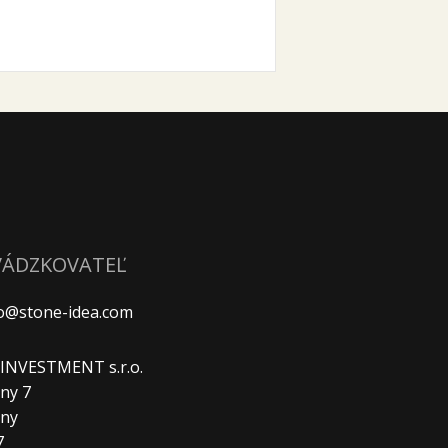
VÁDZKOVATEĽ
fo@stone-idea.com
. INVESTMENT s.r.o.
ny 7
any
7