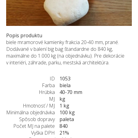
ZÁKAZKY NA MIERU
O NÁS
NOVINKY
SHOWROOM
Popis produktu
biele mramorové kamienky frakcia 20-40 mm, prané.
KONTAKT
Dodávané v balení big bag štandardne do 840 kg,
maximálne do 1.000 kg (na objednávku). Pre dekorácie
v interiéri, záhrade, parku, mestská architektúra.
ID
1053
Farba
biela
Hrúbka
40-70 mm
MJ
kg
Hmotnosť / MJ
1 kg
Minimálna objednávka
100 kg
Spôsob dopravy
paleta
Počet MJ na palete
840
Vyška DPH
21%