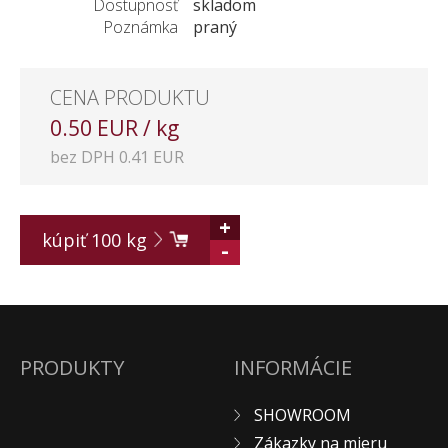
Dostupnosť
skladom
Poznámka
praný
CENA PRODUKTU
0.50 EUR / kg
bez DPH 0.41 EUR
+
kúpiť
100
kg
-
PRODUKTY
INFORMÁCIE
SHOWROOM
Zákazky na mieru