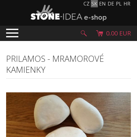
CZ
SK
EN
DE
PL
HR
0.00 EUR
ÚVOD
PRILAMOS
-
MRAMOROVÉ
PRODUKTY
KAMIENKY
Kamenný koberec
Kamenné dlažby a obklady
Ohrúhliaky, kamienky, granulát
Doplnkový sortiment
Výrobky z kameňa
Kamenné bloky
Creative Floor
Terazzo