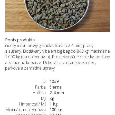
ZÁKAZKY NA MIERU
O NÁS
NOVINKY
SHOWROOM
KONTAKT
Popis produktu
čierny mramorový granulát frakcia 2-4 mm, praný
a sušený. Dodávaný v balení big bag do 840 kg, maximálne
1.000 kg (na objednávku). Pre dekoračné omietky, podlahy
a kamenné koberce. Dekorácia v interiéri/exteriéri,
parkové a záhradné úpravy.
ID
1039
Farba
čierna
Hrúbka
2-4 mm
MJ
kg
Hmotnosť / MJ
1 kg
Minimálna objednávka
100 kg