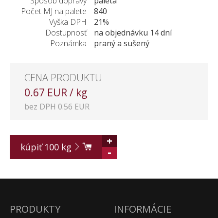
Spôsob dopravy
paleta
Počet MJ na palete
840
Vyška DPH
21%
Dostupnosť
na objednávku 14 dní
Poznámka
praný a sušený
CENA PRODUKTU
0.67 EUR / kg
bez DPH 0.56 EUR
+
kúpiť
100
kg
-
PRODUKTY
INFORMÁCIE