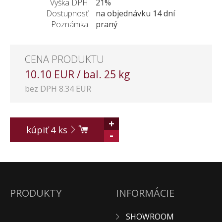
Vyška DPH
21%
Dostupnosť
na objednávku 14 dní
Poznámka
praný
CENA PRODUKTU
10.10 EUR / bal. 25 kg
bez DPH 8.34 EUR
+
kúpiť
4
ks
-
PRODUKTY
INFORMÁCIE
SHOWROOM