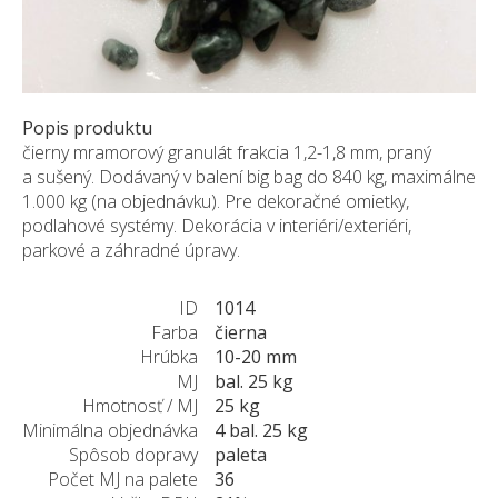
ZÁKAZKY NA MIERU
O NÁS
NOVINKY
SHOWROOM
Popis produktu
čierny mramorový granulát frakcia 1,2-1,8 mm, praný
KONTAKT
a sušený. Dodávaný v balení big bag do 840 kg, maximálne
1.000 kg (na objednávku). Pre dekoračné omietky,
podlahové systémy. Dekorácia v interiéri/exteriéri,
parkové a záhradné úpravy.
ID
1014
Farba
čierna
Hrúbka
10-20 mm
MJ
bal. 25 kg
Hmotnosť / MJ
25 kg
Minimálna objednávka
4 bal. 25 kg
Spôsob dopravy
paleta
Počet MJ na palete
36